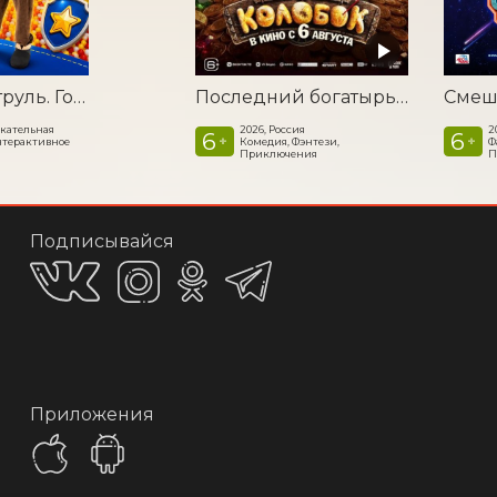
Щенячий патруль. Гонщик собирает команду спасателей
Последний богатырь. Колобок
екательная
2026, Россия
2
6
6
+
+
нтерактивное
Комедия, Фэнтези,
Ф
Приключения
П
Подписывайся
Приложения