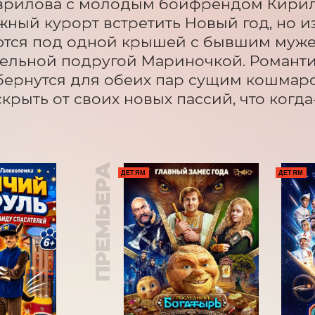
аврилова с молодым бойфрендом Кирил
ный курорт встретить Новый год, но из
тся под одной крышей с бывшим муже
ельной подругой Мариночкой. Романти
бернутся для обеих пар сущим кошмаро
крыть от своих новых пассий, что когда
ПРЕМЬЕРА
ДЕТЯМ
ДЕТЯМ