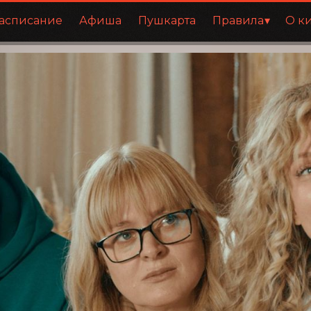
асписание
Афиша
Пушкарта
Правила
О к