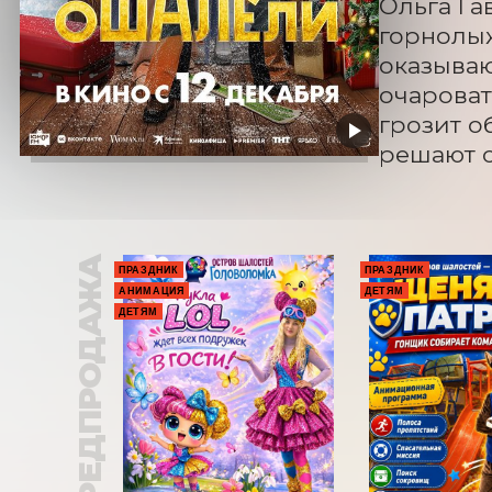
Ольга Г
горнолыж
оказываю
очароват
грозит о
решают с
ПРЕДПРОДАЖА
ПРАЗДНИК
ПРАЗДНИК
АНИМАЦИЯ
ДЕТЯМ
ДЕТЯМ