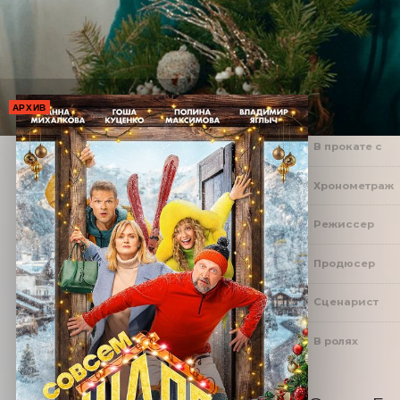
АРХИВ
В прокате с
Хронометраж
Режиссер
Продюсер
Сценарист
В ролях