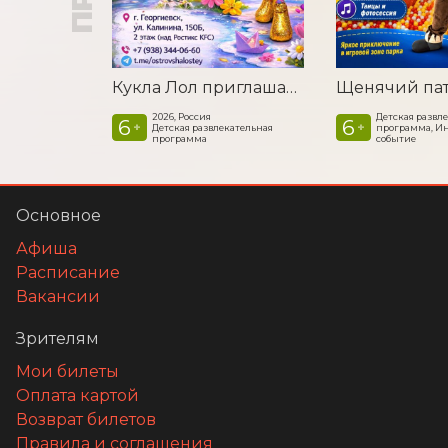
Кукла Лол приглашает в гости
2026, Россия
Детская развл
6
6
+
+
Детская развлекательная
программа, И
программа
событие
Основное
Афиша
Расписание
Вакансии
Зрителям
Мои билеты
Оплата картой
Возврат билетов
Правила и соглашения