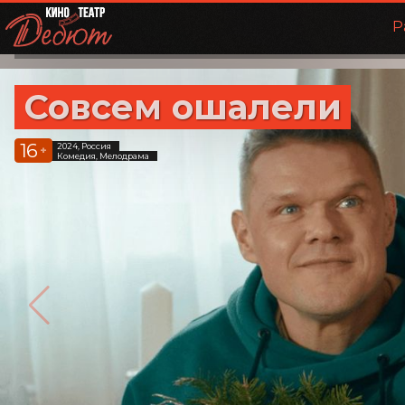
Р
Совсем ошалели
16
2024, Россия
+
Комедия, Мелодрама