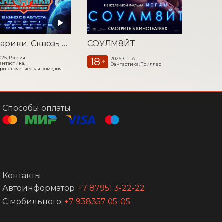
Смешарики. Сквозь вселенные
СОУЛМ8ЙТ
025, Россия
18
2026, США
+
антастика,
Фантастика, Триллер
риключенческая комедия
Способы оплаты
Контакты
Автоинформатор
+7 87951 3-22-22
С мобильного
+7 938357 05-05