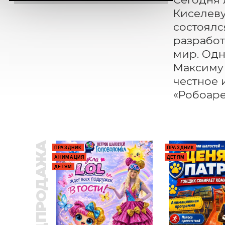
Киселеву
состоялс
разработ
мир. Одн
Максиму 
честное 
«Робоаре
ПРЕДПРОДАЖА
ПРАЗДНИК
ПРАЗДНИК
АНИМАЦИЯ
ДЕТЯМ
ДЕТЯМ