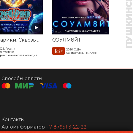
Смешарики. Сквозь вселенные
СОУЛМ8ЙТ
025, Россия
18
2026, США
+
антастика,
Фантастика, Триллер
риключенческая комедия
Способы оплаты
Контакты
Автоинформатор
+7 87951 3-22-22