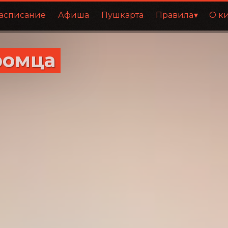
асписание
Афиша
Пушкарта
Правила
О к
ромца