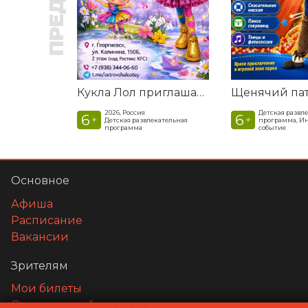
Кукла Лол приглашает в гости
2026, Россия
Детская развл
6
6
+
+
Детская развлекательная
программа, И
программа
событие
Основное
Афиша
Расписание
Вакансии
Зрителям
Мои билеты
Оплата картой