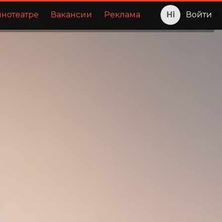
инотеатре
Вакансии
Реклама
Войти