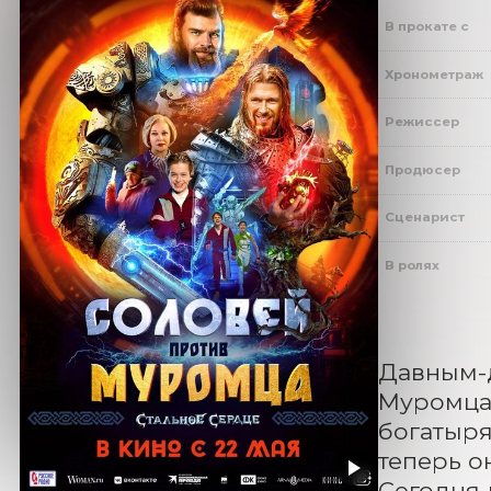
В прокате с
Хронометраж
Режиссер
Продюсер
Сценарист
В ролях
Давным-д
Муромца.
богатыря
теперь о
Сегодня 