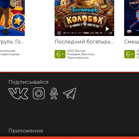
Щенячий патруль. Гонщик собирает команду спасателей
Последний богатырь. Колобок
екательная
2026, Россия
2
6
6
+
+
нтерактивное
Комедия, Фэнтези,
Ф
Приключения
П
Подписывайся
Приложения