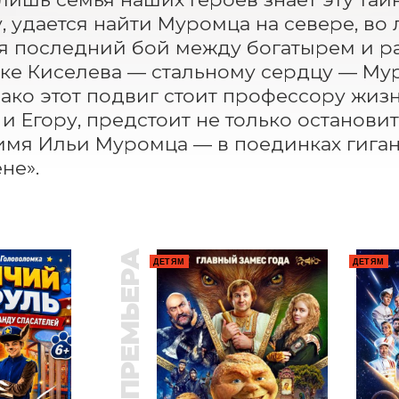
, удается найти Муромца на севере, во
я последний бой между богатырем и ра
ке Киселева — стальному сердцу — Мур
ако этот подвиг стоит профессору жизни
и Егору, предстоит не только остановить
имя Ильи Муромца — в поединках гиган
не».
ПРЕМЬЕРА
ДЕТЯМ
ДЕТЯМ