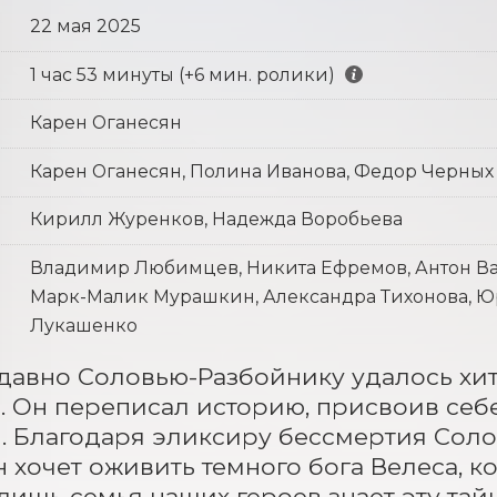
22 мая 2025
1 час 53 минуты (+6 мин. ролики)
Карен Оганесян
Карен Оганесян, Полина Иванова, Федор Черных
Кирилл Журенков, Надежда Воробьева
Владимир Любимцев, Никита Ефремов, Антон Ва
Марк-Малик Мурашкин, Александра Тихонова, Ю
Лукашенко
авно Соловью-Разбойнику удалось хит
 Он переписал историю, присвоив себе 
. Благодаря эликсиру бессмертия Соло
н хочет оживить темного бога Велеса, к
лишь семья наших героев знает эту тайн