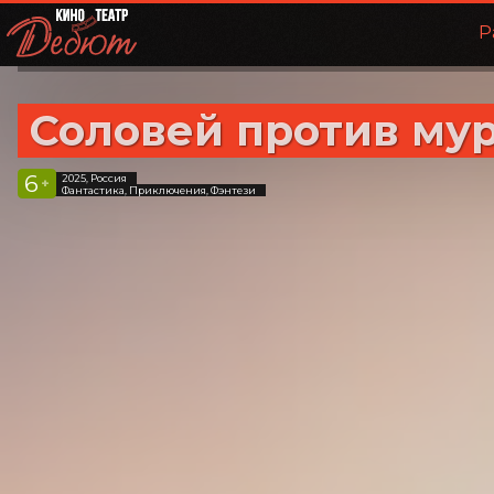
Р
Соловей против му
6
2025, Россия
+
Фантастика, Приключения, Фэнтези