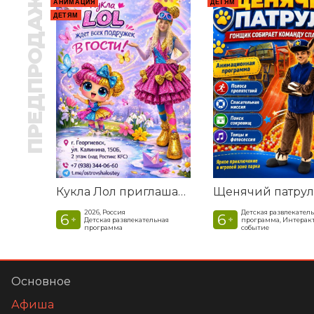
ПРЕДПРОДАЖА
АНИМАЦИЯ
ДЕТЯМ
ДЕТЯМ
Кукла Лол приглашает в гости
2026, Россия
Детская развлекател
6
6
+
+
Детская развлекательная
программа, Интерак
программа
событие
Основное
Афиша