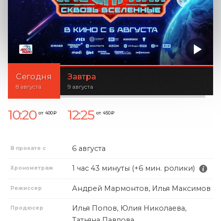
Сегодня
Завтра
8 августа
9 августа
10:20
12:25
от 400 ₽
от 450 ₽
6 августа
В прокате с
1 час 43 минуты (+6 мин. ролики)
Хронометраж
Андрей Мармонтов, Илья Максимов
Режиссер
Илья Попов, Юлия Николаева,
Продюсер
Татьяна Павлова