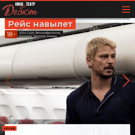
Рейс навылет
18
2024, США, Великобритания
+
Комедия, Триллер, Боевик
АРХИВ