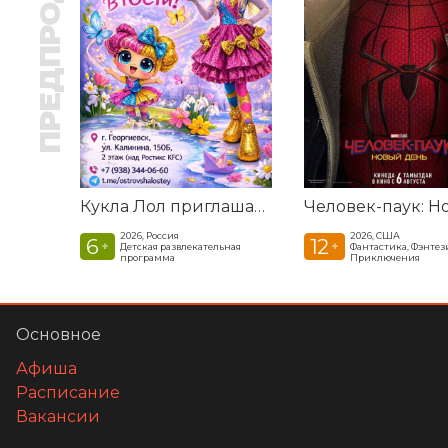
ПРЕДПРОДАЖА
Кукла Лол приглашает в гости
2026, Россия
2026, США
6
12
+
+
Детская развлекательная
Фантастика, Фэнтези
программа
Приключения
Основное
Афиша
Расписание
Вакансии