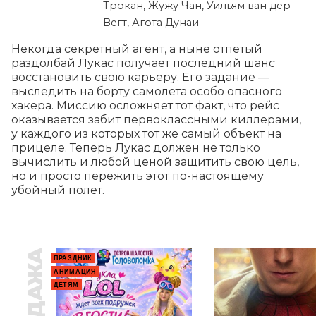
Трокан, Жужу Чан, Уильям ван дер
Вегт, Агота Дунаи
Некогда секретный агент, а ныне отпетый 
раздолбай Лукас получает последний шанс 
восстановить свою карьеру. Его задание — 
выследить на борту самолета особо опасного 
хакера. Миссию осложняет тот факт, что рейс 
оказывается забит первоклассными киллерами, 
у каждого из которых тот же самый объект на 
прицеле. Теперь Лукас должен не только 
вычислить и любой ценой защитить свою цель, 
но и просто пережить этот по-настоящему 
убойный полёт.
ПРАЗДНИК
АНИМАЦИЯ
ДЕТЯМ