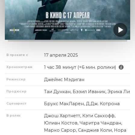
17 апреля 2025
В прокате с
1 час 38 минут (+6 мин. ролики)
Хронометраж
Джеймс Мэдиган
Режиссер
Таи Дункан, Бэзил Иваник, Эрика Ли
Продюсер
Брукс МакЛарен, Д.Дж. Котрона
Сценарист
Джош Хартнетт, Кэти Сакхофф,
В ролях
Юлиан Костов, Чаритра Чандран,
Марко Сарор, Санджив Коли, Нора