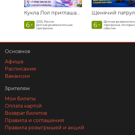
Кукла Лол приглашает в гости
2026, Россия
Детская развлекател
6
6
+
+
Детская развлекательная
программа, Интерак
программа
событие
Основное
Афиша
Расписание
Вакансии
Зрителям
Мои билеты
Оплата картой
Возврат билетов
Правила и соглашения
Правила розыгрышей и акций