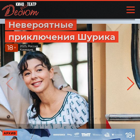
Невероятные
приключения Шурика
18
2025, Россия
+
Комедия
АРХИВ