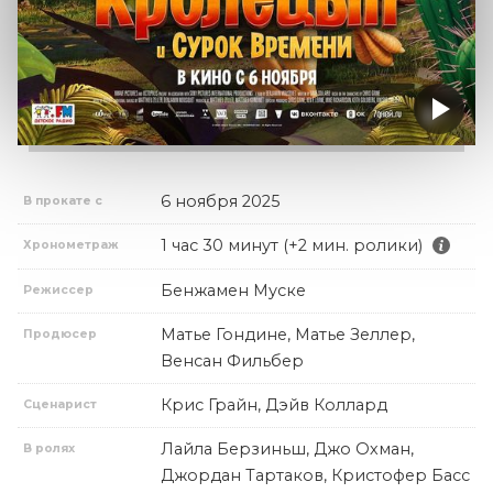
6 ноября 2025
В прокате с
1 час 30 минут (+2 мин. ролики)
Хронометраж
Бенжамен Муске
Режиссер
Матье Гондине, Матье Зеллер,
Продюсер
Венсан Фильбер
Крис Грайн, Дэйв Коллард
Сценарист
Лайла Берзиньш, Джо Охман,
В ролях
Джордан Тартаков, Кристофер Басс