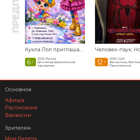
Кукла Лол приглашает в гости
2026, Россия
2026, США
6
12
+
+
Детская развлекательная
Фантастика, Фэнтези
программа
Приключения
Основное
Афиша
Расписание
Вакансии
Зрителям
Мои билеты