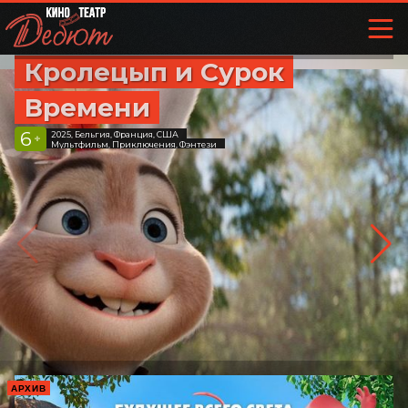
Кролецып и Сурок
Времени
6
2025, Бельгия, Франция, США
+
Мультфильм, Приключения, Фэнтези
АРХИВ