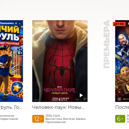
ПРЕМЬЕРА
ДЕТЯМ
Щенячий патруль. Гонщик собирает команду спасателей
Человек-паук: Новый день
екательная
2026, США
2
12
6
+
+
нтерактивное
Фантастика, Фэнтези, Боевик,
К
Приключения
П