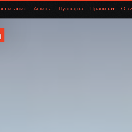
асписание
Афиша
Пушкарта
Правила
О к
а