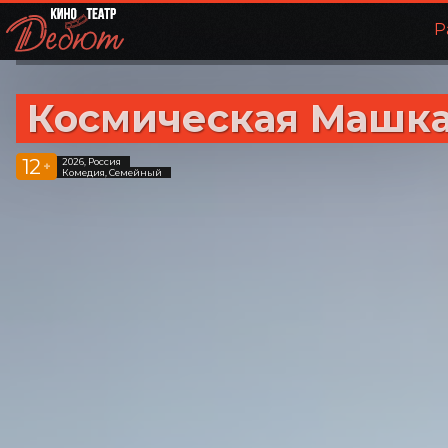
Р
Космическая Машк
12
2026, Россия
+
Комедия, Семейный