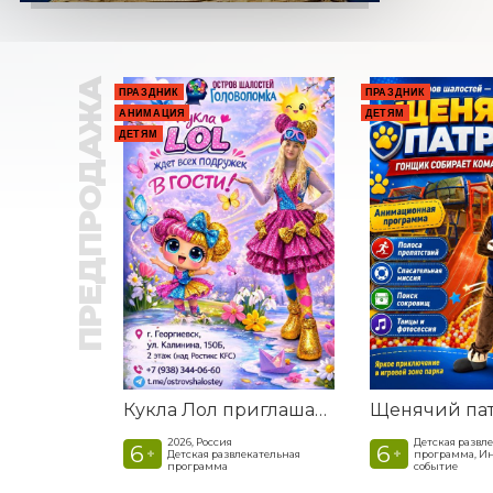
ПРЕДПРОДАЖА
ПРАЗДНИК
ПРАЗДНИК
АНИМАЦИЯ
ДЕТЯМ
ДЕТЯМ
Кукла Лол приглашает в гости
2026, Россия
Детская развл
6
6
+
+
Детская развлекательная
программа, И
программа
событие