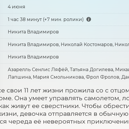
4 июня
1 час 38 минут (+7 мин. ролики)
Никита Владимиров
Никита Владимиров, Николай Костомаров, Нико
Никита Владимиров
Азарелль Сенлис Ляфёй, Татьяна Догилева, Миха
Лапшина, Мария Смольникова, Фрол Фролов, Дан
е свои 11 лет жизни прожила со с отцо
ме. Она умеет управлять самолетом, лод
 как живут ее сверстники. Чтобы обрест
изни, девочка отправляется в обычную ш
ся череда её невероятных приключени