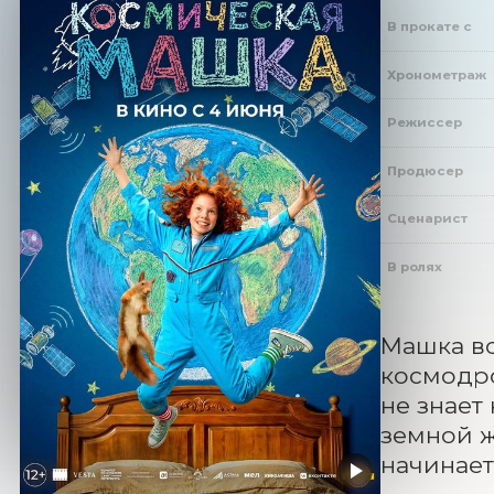
В прокате с
Хронометраж
Режиссер
Продюсер
Сценарист
В ролях
Машка вс
космодро
не знает
земной ж
начинает