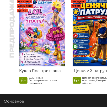
ПРЕДПРОДАЖА
ПРАЗДНИК
ПРАЗДНИК
АНИМАЦИЯ
ДЕТЯМ
ДЕТЯМ
Кукла Лол приглашает в гости
2026, Россия
Детская развлекател
6
6
+
+
Детская развлекательная
программа, Интерак
программа
событие
Основное