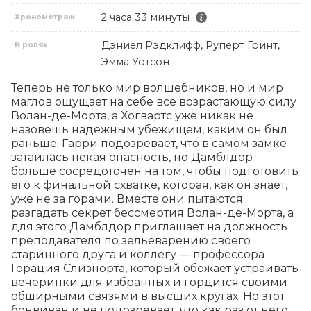
2 часа 33 минуты
Хронометраж
Дэниел Рэдклифф, Руперт Гринт,
В ролях
Эмма Уотсон
Теперь не только мир волшебников, но и мир 
маглов ощущает на себе все возрастающую силу 
Волан-де-Морта, а Хогвартс уже никак не 
назовешь надежным убежищем, каким он был 
раньше. Гарри подозревает, что в самом замке 
затаилась некая опасность, но Дамблдор 
больше сосредоточен на том, чтобы подготовить 
его к финальной схватке, которая, как он знает, 
уже не за горами. Вместе они пытаются 
разгадать секрет бессмертия Волан-де-Морта, а 
для этого Дамблдор приглашает на должность 
преподавателя по зельеварению своего 
старинного друга и коллегу — профессора 
Горация Слизнорта, который обожает устраивать 
вечеринки для избранных и гордится своими 
обширными связями в высших кругах. Но этот 
бонвиван и не подозревает, что как раз от него 