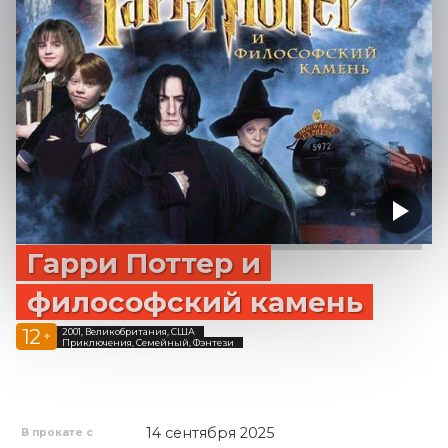
Гарри Поттер и
философский камень
12
2001, Великобритания, США
+
Приключения, Семейный, Фэнтези
14 сентября 2025
В прокате с