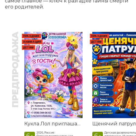
самое главное — ключ к разгадке тайны смерти 
его родителей.
ПРЕДПРОДАЖА
ПРАЗДНИК
ПРАЗДНИК
АНИМАЦИЯ
ДЕТЯМ
ДЕТЯМ
Кукла Лол приглашает в гости
2026, Россия
Детская развлекател
6
6
+
+
Детская развлекательная
программа, Интерак