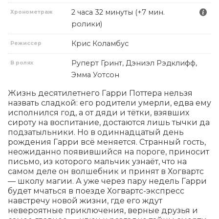
2 часа 32 минуты (+7 мин.
Хронометраж
ролики)
Крис Коламбус
Режиссер
Руперт Гринт, Дэниэл Рэдклифф,
В ролях
Эмма Уотсон
Жизнь десятилетнего Гарри Поттера нельзя 
назвать сладкой: его родители умерли, едва ему 
исполнился год, а от дяди и тётки, взявших 
сироту на воспитание, достаются лишь тычки да 
подзатыльники. Но в одиннадцатый день 
рождения Гарри всё меняется. Странный гость, 
неожиданно появившийся на пороге, приносит 
письмо, из которого мальчик узнаёт, что на 
самом деле он волшебник и принят в Хогвартс 
— школу магии. А уже через пару недель Гарри 
будет мчаться в поезде Хогвартс-экспресс 
навстречу новой жизни, где его ждут 
невероятные приключения, верные друзья и 